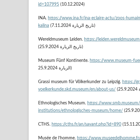
id=107995
(10.12.2024)
INA.
https://www.ina.fr/ina-eclaire-actu/zoos-humain
kalina
(تاريخ الزيارة 7.11.2024)
Wereldmuseum Leiden.
https://leiden.wereldmuseum.
(تاريخ الزيارة 25.9.2024)
Museum Fünf Kontinente.
https://www.museum-fuen
الزيارة 25.9.2024)
Grassi museum für Völkerkunder zu Leipzig.
https://gr
voelkerkunde.skd.museum/en/about-us/
Ethnologisches Museum.
https://www.smb.museum
institutions/ethnologisches-museum/home/
CTHS.
https://cths.fr/an/savant.php?id=890
Musée de l‘homme.
https://www.museedelhomme.fr/