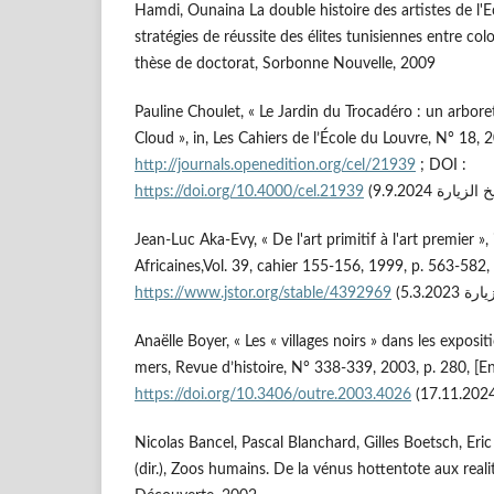
Hamdi, Ounaina La double histoire des artistes de l'E
stratégies de réussite des élites tunisiennes entre col
thèse de doctorat, Sorbonne Nouvelle, 2009
Pauline Choulet, « Le Jardin du Trocadéro : un arbor
Cloud », in, Les Cahiers de l’École du Louvre, N° 18, 2
http://journals.openedition.org/cel/21939
; DOI :
https://doi.org/10.4000/cel.21939
Jean-Luc Aka-Evy, « De l'art primitif à l'art premier »,
Africaines,Vol. 39, cahier 155-156, 1999, p. 563-582, 
https://www.jstor.org/stable/4392969
Anaëlle Boyer, « Les « villages noirs » dans les exposit
mers, Revue d’histoire, N° 338-339, 2003, p. 280, [En
https://doi.org/10.3406/outre.2003.4026
Nicolas Bancel, Pascal Blanchard, Gilles Boetsch, Eri
(dir.), Zoos humains. De la vénus hottentote aux reali