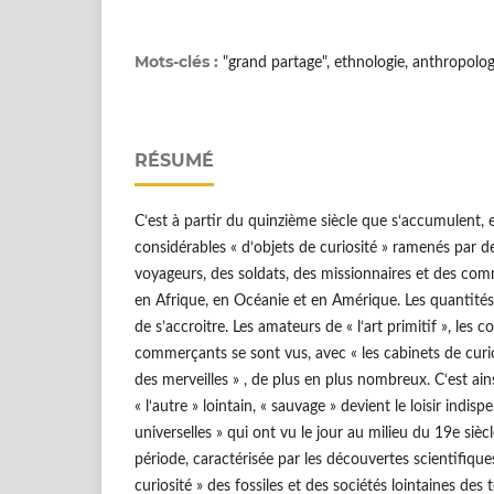
Mots-clés :
"grand partage", ethnologie, anthropologie
RÉSUMÉ
C‘est à partir du quinzième siècle que s‘accumulent,
considérables « d‘objets de curiosité » ramenés par d
voyageurs, des soldats, des missionnaires et des co
en Afrique, en Océanie et en Amérique. Les quantités
de s’accroitre. Les amateurs de « l‘art primitif », les c
commerçants se sont vus, avec « les cabinets de curio
des merveilles » , de plus en plus nombreux. C‘est ains
« l‘autre » lointain, « sauvage » devient le loisir indis
universelles » qui ont vu le jour au milieu du 19e sièc
période, caractérisée par les découvertes scientifiques
curiosité » des fossiles et des sociétés lointaines des