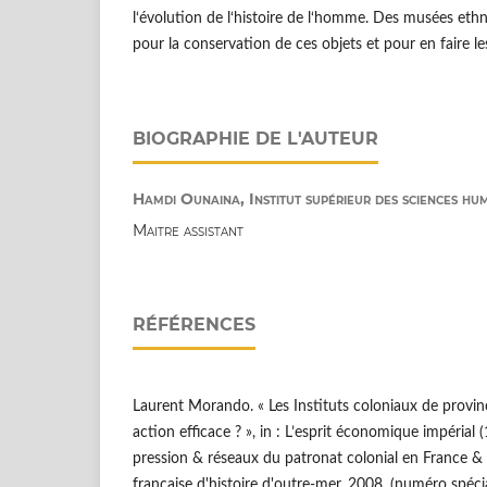
l‘évolution de l‘histoire de l‘homme. Des musées eth
pour la conservation de ces objets et pour en faire l
BIOGRAPHIE DE L'AUTEUR
Hamdi Ounaina, Institut supérieur des sciences hu
Maitre assistant
RÉFÉRENCES
Laurent Morando. « Les Instituts coloniaux de provi
action efficace ? », in : L’esprit économique impéria
pression & réseaux du patronat colonial en France & d
française d'histoire d'outre-mer, 2008, (numéro spécia