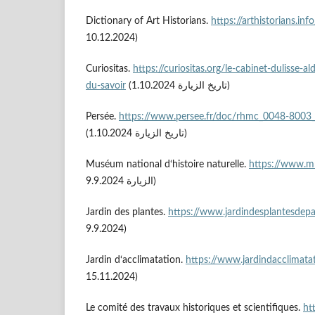
Dictionary of Art Historians.
https://arthistorians.in
10.12.2024)
Curiositas.
https://curiositas.org/le-cabinet-dulisse-a
du-savoir
(تاريخ الزيارة 1.10.2024)
Persée.
https://www.persee.fr/doc/rhmc_0048-800
(تاريخ الزيارة 1.10.2024)
Muséum national d‘histoire naturelle.
https://www.mn
الزيارة 9.9.2024)
Jardin des plantes.
https://www.jardindesplantesdepari
9.9.2024)
Jardin d‘acclimatation.
https://www.jardindacclimatat
15.11.2024)
Le comité des travaux historiques et scientifiques.
ht