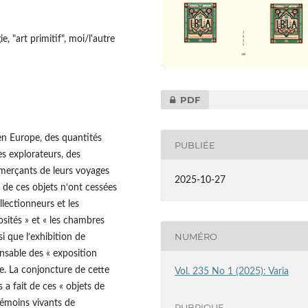
, "art primitif", moi/l'autre
PDF
 en Europe, des quantités
PUBLIÉE
es explorateurs, des
mmerçants de leurs voyages
2025-10-27
 de ces objets n‘ont cessées
ollectionneurs et les
sités » et « les chambres
NUMÉRO
i que l‘exhibition de
pensable des « exposition
le. La conjoncture de cette
Vol. 235 No 1 (2025): Varia
 a fait de ces « objets de
 témoins vivants de
RUBRIQUE