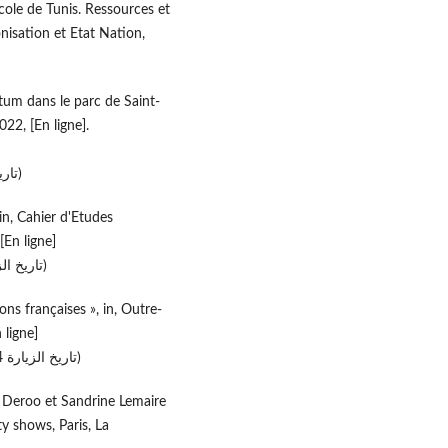
cole de Tunis. Ressources et
onisation et Etat Nation,
etum dans le parc de Saint-
022, [En ligne].
(تاريخ الزيارة 9.9.2024)
 in, Cahier d'Etudes
[En ligne]
(تاريخ الزيارة 5.3.2023)
ions françaises », in, Outre-
 ligne]
(تاريخ الزيارة 17.11.2024)
c Deroo et Sandrine Lemaire
ty shows, Paris, La