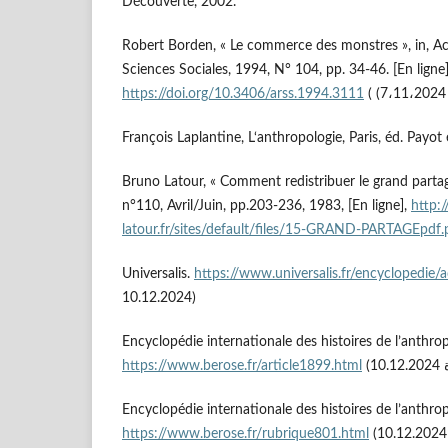
Découverte, 2002.
Robert Borden, « Le commerce des monstres », in, Ac
Sciences Sociales, 1994, N° 104, pp. 34-46. [En ligne
https://doi.org/10.3406/arss.1994.3111
François Laplantine, L‘anthropologie, Paris, éd. Payot
Bruno Latour, « Comment redistribuer le grand partag
n°110, Avril/Juin, pp.203-236, 1983, [En ligne],
http:
latour.fr/sites/default/files/15-GRAND-PARTAGEpdf.
Universalis.
https://www.universalis.fr/encyclopedie/a
10.12.2024)
Encyclopédie internationale des histoires de l’anthrop
https://www.berose.fr/article1899.html
Encyclopédie internationale des histoires de l’anthrop
https://www.berose.fr/rubrique801.html