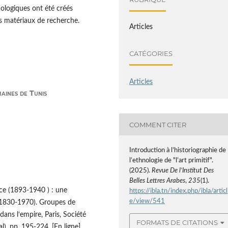
nologiques ont été créés
es matériaux de recherche.
Articles
CATÉGORIES
Articles
maines de Tunis
COMMENT CITER
Introduction à l’historiographie de
l’ethnologie de "l’art primitif".
(2025).
Revue De l’Institut Des
Belles Lettres Arabes
,
235
(1).
nce (1893-1940 ) : une
https://ibla.tn/index.php/ibla/articl
e/view/541
l (1830-1970). Groupes de
ans l‘empire, Paris, Société
FORMATS DE CITATIONS
l), pp. 195-224, [En ligne]