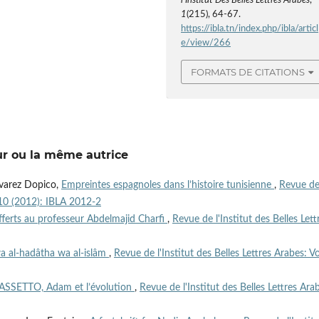
l’Institut Des Belles Lettres Arabes
,
1
(215), 64-67.
https://ibla.tn/index.php/ibla/articl
e/view/266
FORMATS DE CITATIONS
ur ou la même autrice
lvarez Dopico,
Empreintes espagnoles dans l’histoire tunisienne
,
Revue d
 210 (2012): IBLA 2012-2
ferts au professeur Abdelmajid Charfi
,
Revue de l'Institut des Belles Lett
a al-hadâtha wa al-islâm
,
Revue de l'Institut des Belles Lettres Arabes: Vo
DASSETTO, Adam et l’évolution
,
Revue de l'Institut des Belles Lettres Ara