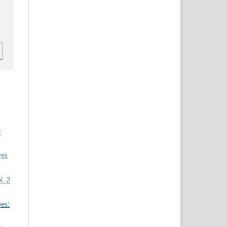
e
res
l. 2
bes: