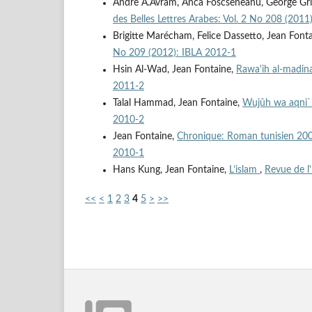
Andre A.Avram, Anca Foscseneanu, George Gri
des Belles Lettres Arabes: Vol. 2 No 208 (2011
Brigitte Marécham, Felice Dassetto, Jean Font
No 209 (2012): IBLA 2012-1
Hsin Al-Wad, Jean Fontaine,
Rawa'ih al-madi
2011-2
Talal Hammad, Jean Fontaine,
Wujûh wa aqni`
2010-2
Jean Fontaine,
Chronique: Roman tunisien 2
2010-1
Hans Kung, Jean Fontaine,
L’islam
,
Revue de l'
<<
<
1
2
3
4
5
>
>>