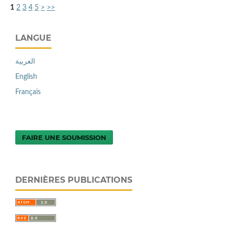
1
2
3
4
5
>
>>
LANGUE
العربية
English
Français
FAIRE UNE SOUMISSION
DERNIÈRES PUBLICATIONS