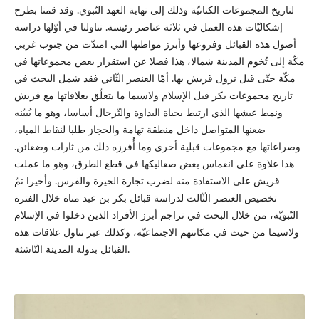
لتاريخ المجموعات الكنانيّة وذلك إلى نهاية العهد النّبوي. وقد قمنا بطرح
إشكاليّات هذه العمل في ثلاثة عناصر رئيسة. تناولنا في أوّلها دراسة
أصول هذه القبائل وفروعها وأبرز مواطنها التي امتدّت من جنوب غربي
مكّة إلى تُخوم المدينة شمالا، هذا فضلا عن استقرار بعض مجموعاتها في
مكّة حتّى قبل نزول قريش بها. أمّا العنصر الثّاني فقد شمل البحث في
تاريخ مجموعات بكر قبل الإسلام ولاسيما ما يتعلّق بعلاقاتها مع قريش
ونمط عيشها الذي ارتبط بحياة البداوة والتّرحال أساسا، وهو ما يُبيّنه
ضعنها المتواصل داخل منطقة تهامة والحجاز طلبا لنقاط المياه،
وصراعاتها مع مجموعات قبلية أخرى وما أُفرزه ذلك من ثارات وضغائن.
هذا علاوة على انغماس بعض صعاليكها في قطع الطرق، وهو ما عملت
قريش على الاستفادة منه لضرب تجارة الحيرة والفرس. وأخيرا تمّ
تخصيص العنصر الثّالث لدراسة قبائل بكر بن عبد مناة خلال الفترة
النّبويّة، من خلال البحث في تراجم أبرز الأفراد الذين دخلوا في الإسلام
ولاسيما من حيث في مكانتهم الاجتماعيّة، وكذلك عبر تناول علاقات هذه
القبائل بدولة المدينة النّاشئة.